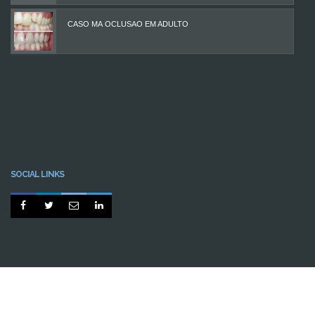
CASO MÁ OCLUSÃO EM ADULTO
SOCIAL LINKS




BY
CABINE.PT