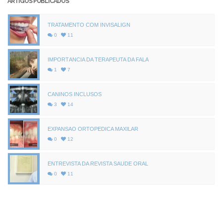
ARTIGOS PUBLICADOS
TRATAMENTO COM INVISALIGN
0
11
IMPORTÂNCIA DA TERAPEUTA DA FALA
1
7
CANINOS INCLUSOS
3
14
EXPANSÃO ORTOPÉDICA MAXILAR
0
12
ENTREVISTA DA REVISTA SAÚDE ORAL
0
11