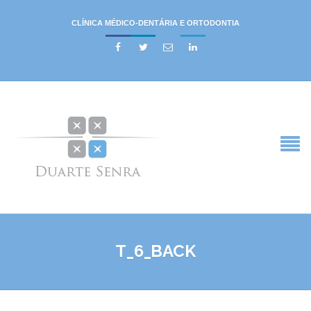
CLÍNICA MÉDICO-DENTÁRIA E ORTODONTIA




T_6_BACK