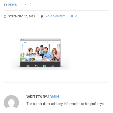
BY
ADMIN
IN
SETEMBRO 26, 2013
NO COMMENT
0
WRITTEN BY
ADMIN
The author didnt add any Information to his profile yet