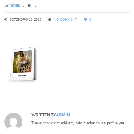
BY
ADMIN
IN
SETEMBRO 26, 2013
NO COMMENT
0
WRITTEN BY
ADMIN
The author didnt add any Information to his profile yet