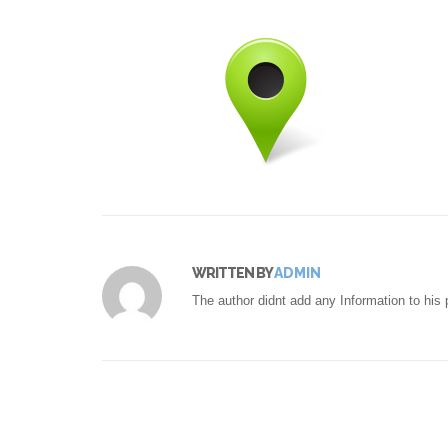
WRITTEN BY
ADMIN
The author didnt add any Information to his p