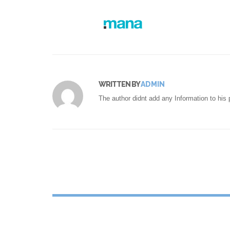
WRITTEN BY
ADMIN
The author didnt add any Information to his p