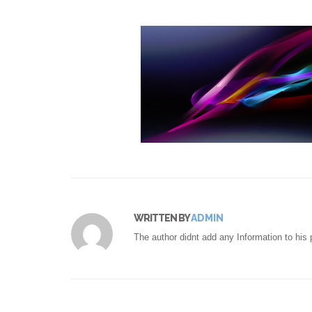
WRITTEN BY
ADMIN
The author didnt add any Information to his p