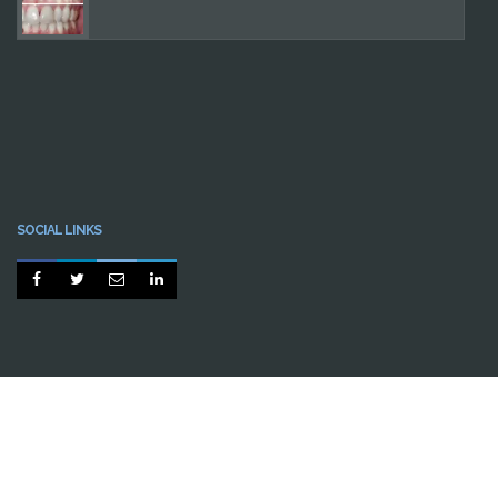
SOCIAL LINKS




BY
CABINE.PT
INÍCIO
CASOS CLÍNICOS
PERGUNTAS FREQUENTES
CONTACTOS