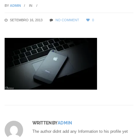
BY
ADMIN
IN
SETEMBRO 16, 2013
NO COMMENT
0
WRITTEN BY
ADMIN
The author didnt add any Information to his profile yet