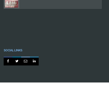
SOCIAL LINKS




BY
CABINE.PT
INÍCIO
CASOS CLÍNICOS
PERGUNTAS FREQUENTES
CONTACTOS