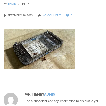
BY
ADMIN
IN
SETEMBRO 16, 2013
NO COMMENT
0
WRITTEN BY
ADMIN
The author didnt add any Information to his profile yet