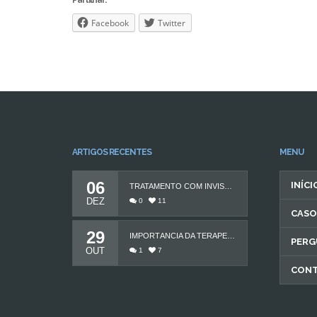
Partilhar:
Facebook
Twitter
ARTIGOS RECENTES
MENU
06
INÍCI
TRATAMENTO COM INVISALIGN
DEZ
0
11
CASO
29
IMPORTÂNCIA DA TERAPEUTA DA FALA
PERG
OUT
1
7
CON