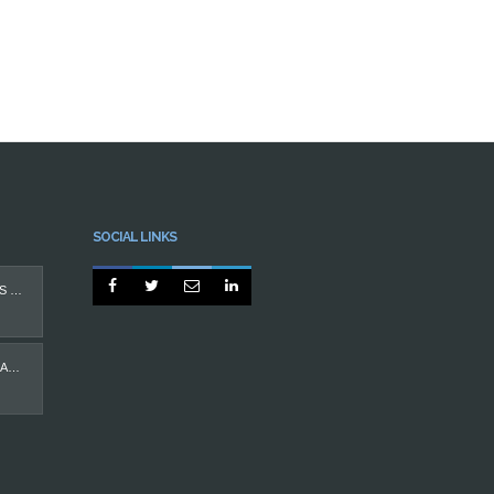
SOCIAL LINKS




PROTEGIDO: IMPLANTES DENTÁRIOS
CASO MÁ OCLUSÃO EM ADULTO