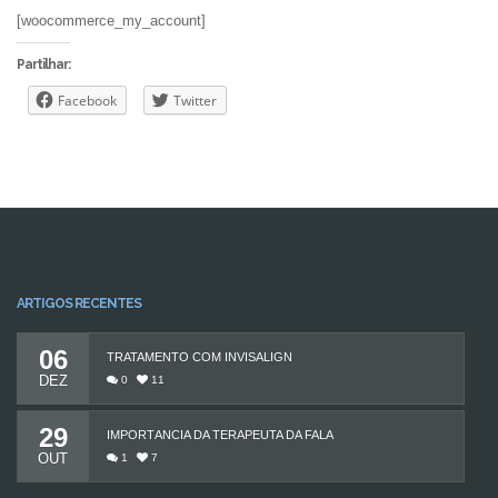
[woocommerce_my_account]
Partilhar:
Facebook
Twitter
ARTIGOS RECENTES
06
TRATAMENTO COM INVISALIGN
DEZ
0
11
29
IMPORTÂNCIA DA TERAPEUTA DA FALA
OUT
1
7