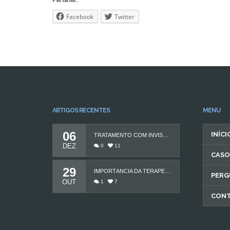
Partilhar:
Facebook
Twitter
ARTIGOS RECENTES
MENU
06
INÍCI
TRATAMENTO COM INVISALIGN
DEZ
0
11
CASO
29
IMPORTÂNCIA DA TERAPEUTA DA FALA
PERG
OUT
1
7
CON