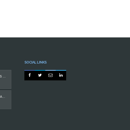
SOCIAL LINKS




PROTEGIDO: IMPLANTES DENTÁRIOS
CASO MÁ OCLUSÃO EM ADULTO